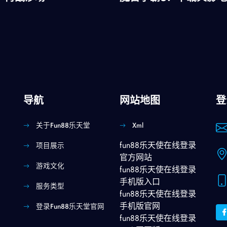
导航
网站地图
登
关于fun88乐天堂
Xml
fun88乐天使在线登录
项目展示
官方网站
游戏文化
fun88乐天使在线登录
手机版入口
服务类型
fun88乐天使在线登录
手机版官网
登录fun88乐天堂官网
fun88乐天使在线登录