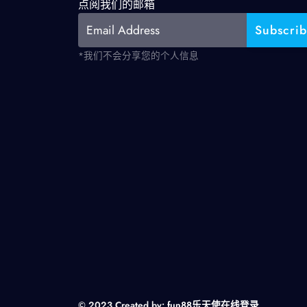
点阅我们的邮箱
*我们不会分享您的个人信息
© 2023 Created by:
fun88乐天使在线登录