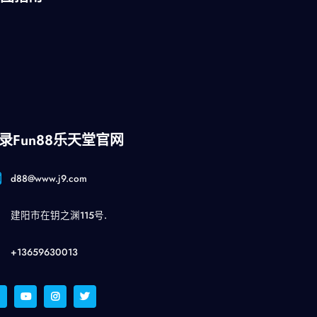
录fun88乐天堂官网
d88@www.j9.com
建阳市在钥之渊115号.
+13659630013