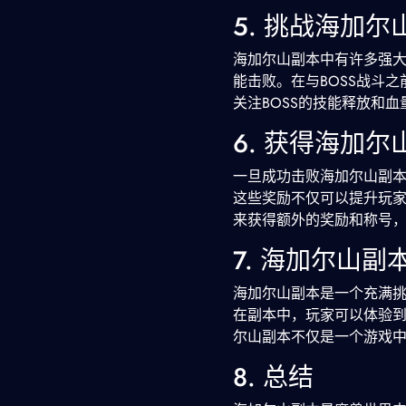
5. 挑战海加尔
海加尔山副本中有许多强大
能击败。在与BOSS战斗
关注BOSS的技能释放和
6. 获得海加
一旦成功击败海加尔山副本
这些奖励不仅可以提升玩
来获得额外的奖励和称号
7. 海加尔山
海加尔山副本是一个充满挑
在副本中，玩家可以体验
尔山副本不仅是一个游戏
8. 总结