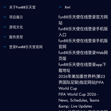
关于fun88乐天堂
Xml
fun88乐天使在线登录官方网
项目展示
站
游戏文化
fun88乐天使在线登录手机版
入口
服务类型
fun88乐天使在线登录手机版
官网
登录fun88乐天堂官网
fun88乐天使在线登录Web网
页版
fun88乐天使在线登录app下
载地址
2026年美加墨世界杯(第23
界国际足联)指定网站|FIFA
World Cup
FIFA World Cup 2026 -
News, Schedules, Teams
&amp; Live Updates