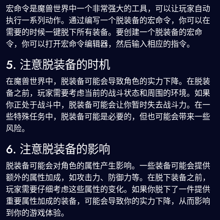
宏命令是魔兽世界中一个非常强大的工具，可以让玩家自动
执行一系列动作。通过编写一个脱装备的宏命令，你可以在
需要的时候一键脱下所有装备。要创建一个脱装备的宏命
令，你可以打开宏命令编辑器，然后输入相应的指令。
5. 注意脱装备的时机
在魔兽世界中，脱装备可能会导致角色的实力下降。在脱装
备之前，玩家需要考虑当前的战斗状态和周围的环境。如果
你正处于战斗中，脱装备可能会让你暂时失去战斗力。在一
些特殊任务中，脱装备可能是必要的，但也可能会带来一些
风险。
6. 注意脱装备的影响
脱装备可能会对角色的属性产生影响。一些装备可能会提供
额外的属性加成，如攻击力、防御力等。在脱下装备之前，
玩家需要仔细考虑这些属性的变化。如果你脱下了一件提供
重要属性加成的装备，可能会导致你的实力下降，从而影响
到你的游戏体验。