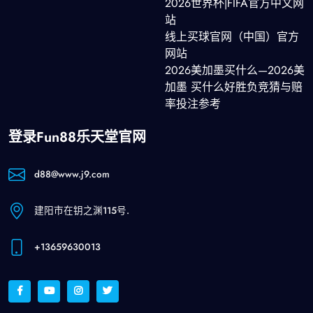
2026世界杯|FIFA官方中文网
站
线上买球官网（中国）官方
网站
2026美加墨买什么—2026美
加墨 买什么好胜负竞猜与赔
率投注参考
登录fun88乐天堂官网
d88@www.j9.com
建阳市在钥之渊115号.
+13659630013