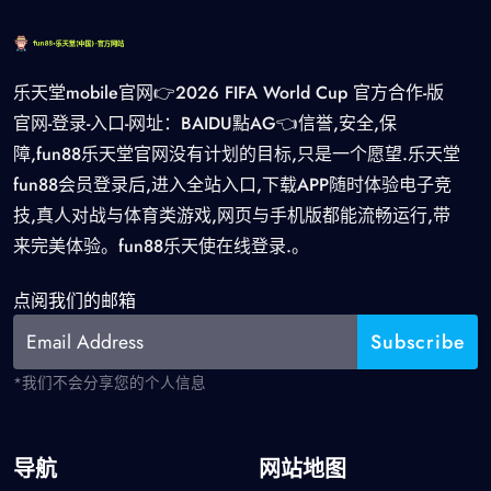
乐天堂mobile官网👉2026 FIFA World Cup 官方合作-版
官网-登录-入口-网址：BAIDU點AG👈信誉,安全,保
障,fun88乐天堂官网没有计划的目标,只是一个愿望.乐天堂
fun88会员登录后,进入全站入口,下载APP随时体验电子竞
技,真人对战与体育类游戏,网页与手机版都能流畅运行,带
来完美体验。fun88乐天使在线登录.。
点阅我们的邮箱
*我们不会分享您的个人信息
导航
网站地图