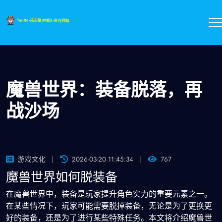
魔兽世界：装备脱落，再
战沙场
游戏文化
2026-03-20 11:45:34
767
魔兽世界如何脱装备
在魔兽世界中，装备是玩家提升角色实力的重要元素之一。
在某些情况下，玩家可能需要脱掉装备，无论是为了更换更
好的装备，还是为了进行某些特殊任务。本文将介绍魔兽世