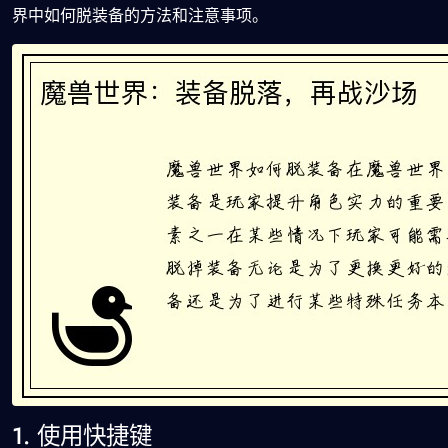
界中如何脱装备的方法和注意事项。
1. 使用快捷键