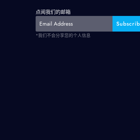
点阅我们的邮箱
*我们不会分享您的个人信息