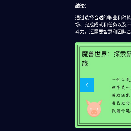
结论：
通过选择合适的职业和种族
场、完成成就和任务以及
斗力，还需要智慧和团队