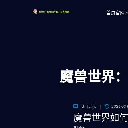
首页官网
魔兽世界
项目展示
2026-03-1
魔兽世界如