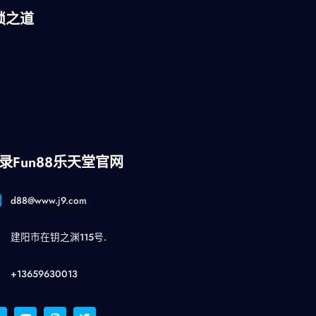
锁之道
录fun88乐天堂官网
d88@www.j9.com
建阳市在钥之渊115号.
+13659630013