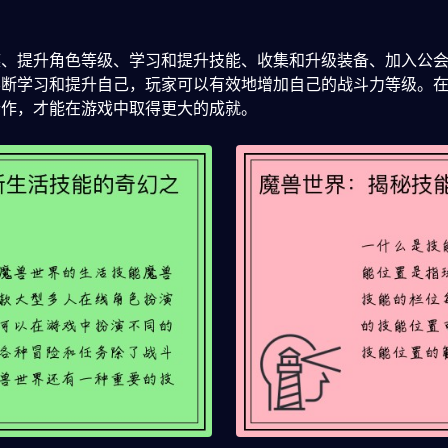
、提升角色等级、学习和提升技能、收集和升级装备、加入公会和
不断学习和提升自己，玩家可以有效地增加自己的战斗力等级。
合作，才能在游戏中取得更大的成就。